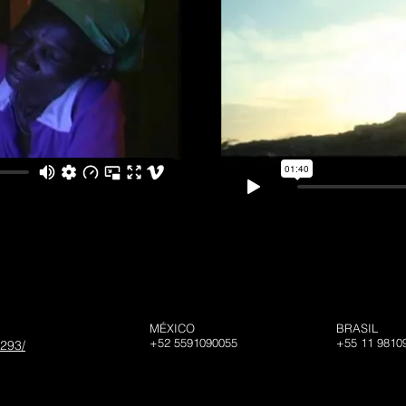
​MÉXICO
BRAS
+52 5591090055
+55 11 981
293/