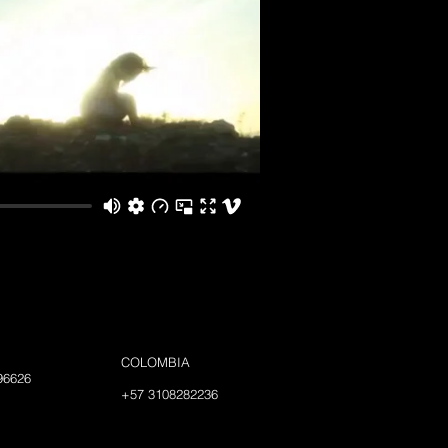
IL
COLOMBIA
096626
+57 3108282236