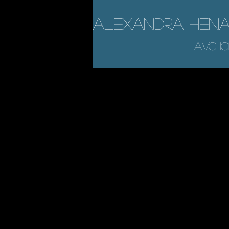
Alexandra Hen
a
VC
I