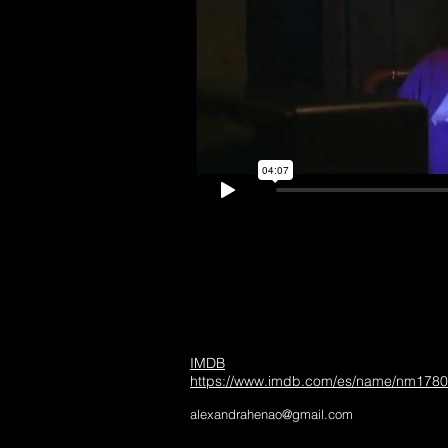
IMDB
https://www.imdb.com/es/name/nm1780
alexandrahenao@gmail.com