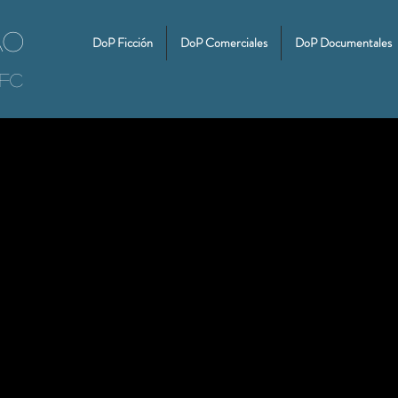
ao
DoP Ficción
DoP Comerciales
DoP Documentales
CFC